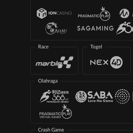
Race
Togel
Olahraga
Crash Game