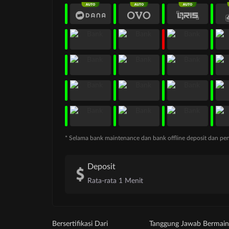
* Selama bank maintenance dan bank offline deposit dan pen
Deposit
Rata-rata 1 Menit
Bersertifikasi Dari
Tanggung Jawab Bermain