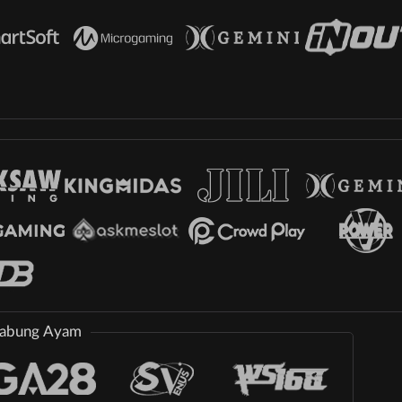
abung Ayam