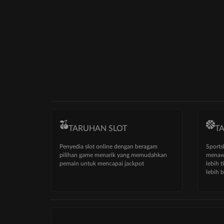
TARUHAN SLOT
T
Penyedia slot online dengan beragam
Sports
pilihan game menarik yang memudahkan
menawa
pemain untuk mencapai jackpot
lebih 
lebih 