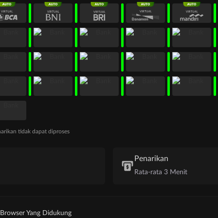
arikan tidak dapat diproses
Penarikan
Rata-rata 3 Menit
Browser Yang Didukung