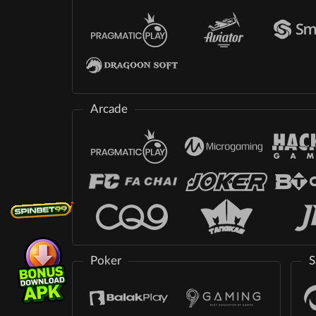
Arcade
Poker
S