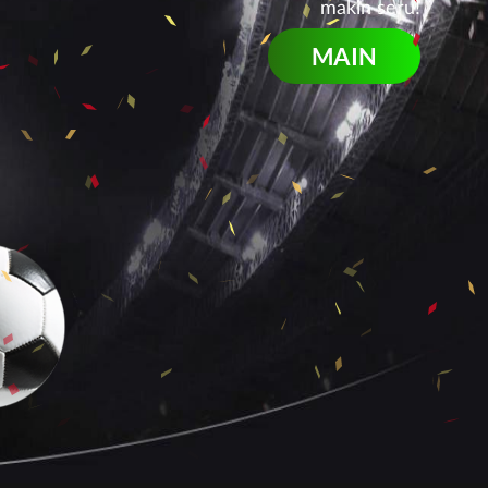
makin seru!
MAIN