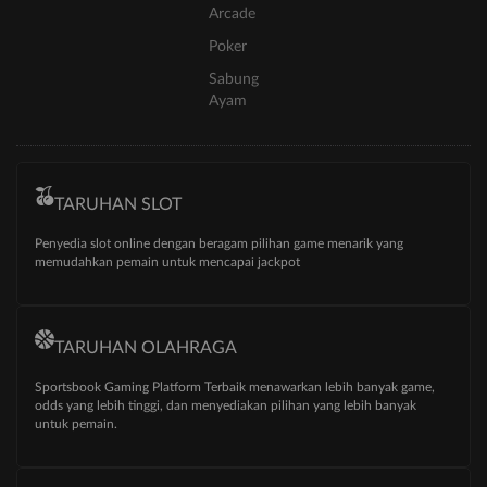
Arcade
Poker
Sabung
Ayam
TARUHAN SLOT
Penyedia slot online dengan beragam pilihan game menarik yang
memudahkan pemain untuk mencapai jackpot
TARUHAN OLAHRAGA
Sportsbook Gaming Platform Terbaik menawarkan lebih banyak game,
odds yang lebih tinggi, dan menyediakan pilihan yang lebih banyak
untuk pemain.