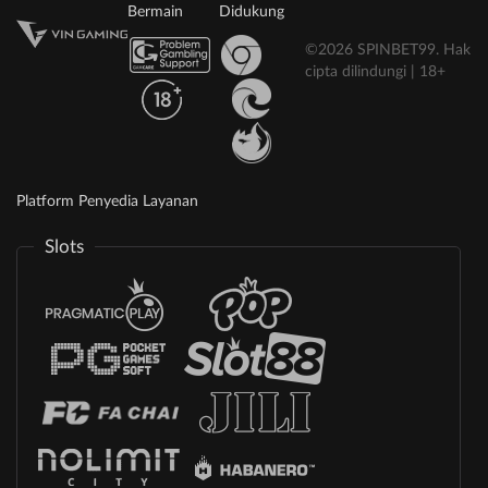
Bermain
Didukung
©2026 SPINBET99. Hak
cipta dilindungi | 18+
Platform Penyedia Layanan
Slots