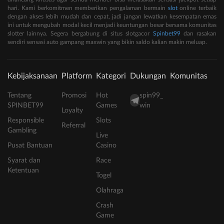
hari. Kami berkomitmen memberikan pengalaman bermain
slot
online terbaik
dengan akses lebih mudah dan cepat, jadi jangan lewatkan kesempatan emas
ini untuk mengubah modal kecil menjadi keuntungan besar bersama komunitas
slotter lainnya. Segera bergabung di situs slotgacor
Spinbet99
dan rasakan
sendiri sensasi auto gampang maxwin yang bikin saldo kalian makin meluap.
Kebijaksanaan
Platform
Kategori
Dukungan
Komunitas
Tentang
Promosi
Hot
spin99_
SPINBET99
Games
win
Loyalty
Responsible
Slots
Referral
Gambling
Live
Pusat Bantuan
Casino
Syarat dan
Race
Ketentuan
Togel
Olahraga
Crash
Game