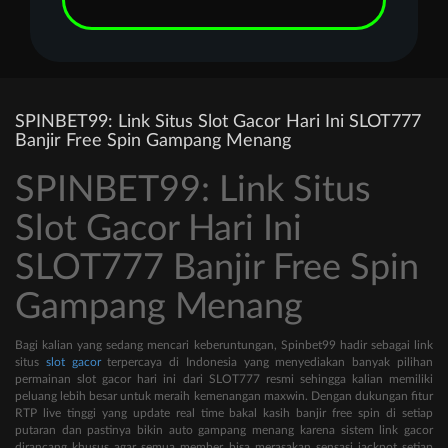
SPINBET99: Link Situs Slot Gacor Hari Ini SLOT777
Banjir Free Spin Gampang Menang
SPINBET99: Link Situs
Slot Gacor Hari Ini
SLOT777 Banjir Free Spin
Gampang Menang
Bagi kalian yang sedang mencari keberuntungan, Spinbet99 hadir sebagai link
situs
slot gacor
terpercaya di Indonesia yang menyediakan banyak pilihan
permainan slot gacor hari ini dari SLOT777 resmi sehingga kalian memiliki
peluang lebih besar untuk meraih kemenangan maxwin. Dengan dukungan fitur
RTP live tinggi yang update real time bakal kasih banjir free spin di setiap
putaran dan pastinya bikin auto gampang menang karena sistem link gacor
dirancang khusus agar semua member bisa merasakan sensasi jackpot setiap