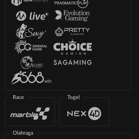
Race
Togel
Olahraga