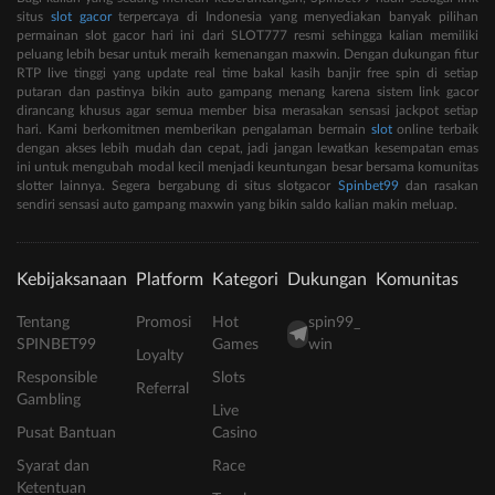
situs
slot gacor
terpercaya di Indonesia yang menyediakan banyak pilihan
permainan slot gacor hari ini dari SLOT777 resmi sehingga kalian memiliki
peluang lebih besar untuk meraih kemenangan maxwin. Dengan dukungan fitur
RTP live tinggi yang update real time bakal kasih banjir free spin di setiap
putaran dan pastinya bikin auto gampang menang karena sistem link gacor
dirancang khusus agar semua member bisa merasakan sensasi jackpot setiap
hari. Kami berkomitmen memberikan pengalaman bermain
slot
online terbaik
dengan akses lebih mudah dan cepat, jadi jangan lewatkan kesempatan emas
ini untuk mengubah modal kecil menjadi keuntungan besar bersama komunitas
slotter lainnya. Segera bergabung di situs slotgacor
Spinbet99
dan rasakan
sendiri sensasi auto gampang maxwin yang bikin saldo kalian makin meluap.
Kebijaksanaan
Platform
Kategori
Dukungan
Komunitas
Tentang
Promosi
Hot
spin99_
SPINBET99
Games
win
Loyalty
Responsible
Slots
Referral
Gambling
Live
Pusat Bantuan
Casino
Syarat dan
Race
Ketentuan