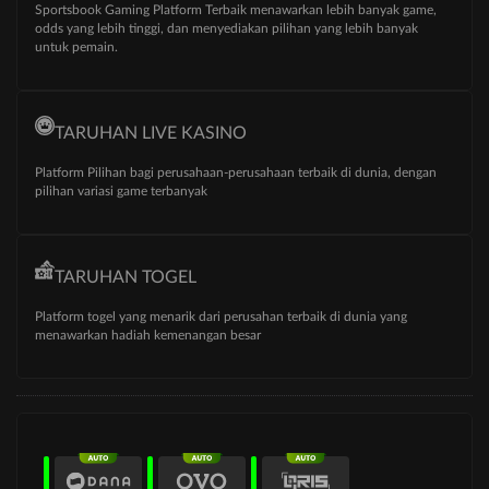
Sportsbook Gaming Platform Terbaik menawarkan lebih banyak game,
odds yang lebih tinggi, dan menyediakan pilihan yang lebih banyak
untuk pemain.
TARUHAN LIVE KASINO
Platform Pilihan bagi perusahaan-perusahaan terbaik di dunia, dengan
pilihan variasi game terbanyak
TARUHAN TOGEL
Platform togel yang menarik dari perusahan terbaik di dunia yang
menawarkan hadiah kemenangan besar