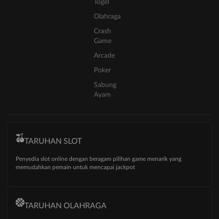
Togel
Olahraga
Crash
Game
Arcade
Poker
Sabung
Ayam
TARUHAN SLOT
Penyedia slot online dengan beragam pilihan game menarik yang
memudahkan pemain untuk mencapai jackpot
TARUHAN OLAHRAGA