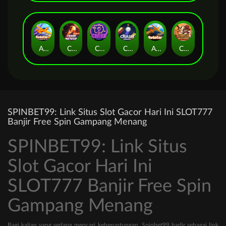
Aviator2-Sky Elite
Crash Meteor
Crash Neon
Crash Classic
Aviator
Crash Gold Rush
SPINBET99: Link Situs Slot Gacor Hari Ini SLOT777
Banjir Free Spin Gampang Menang
SPINBET99: Link Situs
Slot Gacor Hari Ini
SLOT777 Banjir Free Spin
Gampang Menang
Bagi kalian yang sedang mencari keberuntungan, Spinbet99 hadir sebagai link