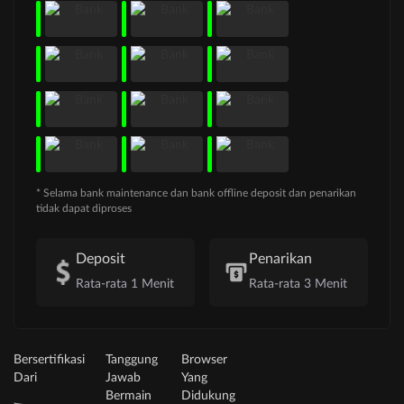
* Selama bank maintenance dan bank offline deposit dan penarikan
tidak dapat diproses
Deposit
Penarikan
Rata-rata 1 Menit
Rata-rata 3 Menit
Bersertifikasi
Tanggung
Browser
Dari
Jawab
Yang
Bermain
Didukung