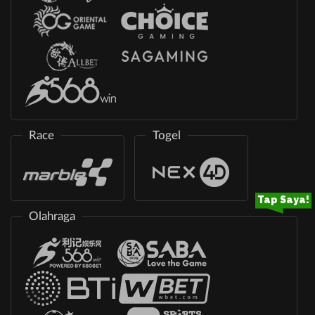
Race
Togel
Tap Saya!
Olahraga