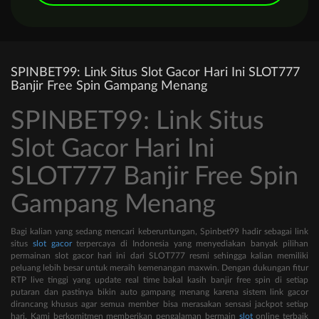
SPINBET99: Link Situs Slot Gacor Hari Ini SLOT777
Banjir Free Spin Gampang Menang
SPINBET99: Link Situs
Slot Gacor Hari Ini
SLOT777 Banjir Free Spin
Gampang Menang
Bagi kalian yang sedang mencari keberuntungan, Spinbet99 hadir sebagai link
situs
slot gacor
terpercaya di Indonesia yang menyediakan banyak pilihan
permainan slot gacor hari ini dari SLOT777 resmi sehingga kalian memiliki
peluang lebih besar untuk meraih kemenangan maxwin. Dengan dukungan fitur
RTP live tinggi yang update real time bakal kasih banjir free spin di setiap
putaran dan pastinya bikin auto gampang menang karena sistem link gacor
dirancang khusus agar semua member bisa merasakan sensasi jackpot setiap
hari. Kami berkomitmen memberikan pengalaman bermain
slot
online terbaik