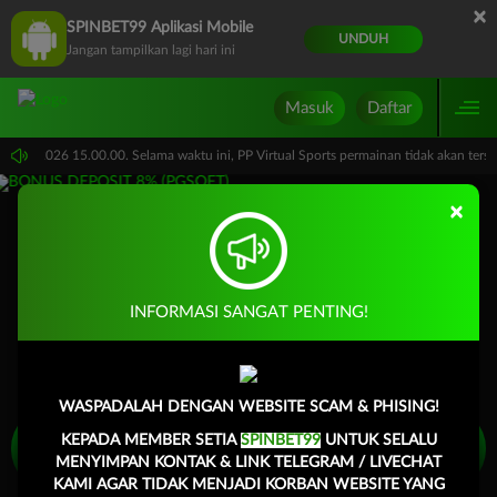
×
SPINBET99 Aplikasi Mobile
UNDUH
Jangan tampilkan lagi hari ini
Masuk
Daftar
30-Sep-2026 15.00.00. Selama waktu ini, PP Virtual Sports permainan tidak akan te
×
INFORMASI SANGAT PENTING!
JACKPOT
PLAY
WASPADALAH DENGAN WEBSITE SCAM & PHISING!
IDR
12,676,075,623
KEPADA MEMBER SETIA
SPINBET99
UNTUK SELALU
MENYIMPAN KONTAK & LINK TELEGRAM / LIVECHAT
KAMI AGAR TIDAK MENJADI KORBAN WEBSITE YANG