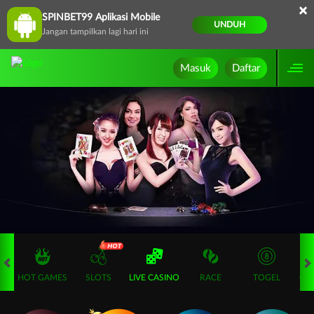
×
SPINBET99 Aplikasi Mobile
UNDUH
Jangan tampilkan lagi hari ini
Masuk
Daftar
HOT GAMES
SLOTS
LIVE CASINO
RACE
TOGEL
OL