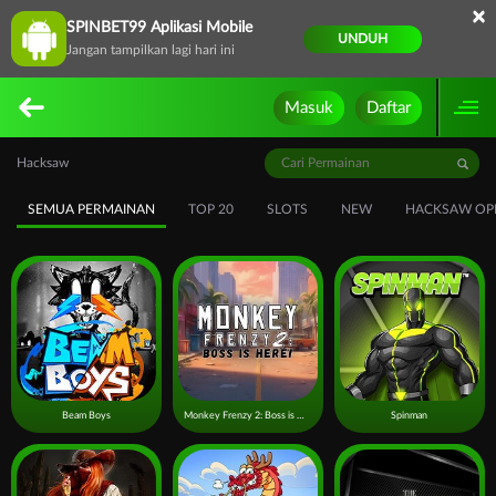
×
SPINBET99 Aplikasi Mobile
UNDUH
Jangan tampilkan lagi hari ini
Masuk
Daftar
Hacksaw
SEMUA PERMAINAN
TOP 20
SLOTS
NEW
HACKSAW OP
Beam Boys
Monkey Frenzy 2: Boss is Here!
Spinman