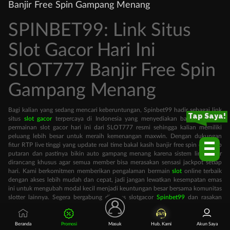
Banjir Free Spin Gampang Menang
SPINBET99: Link Situs
Slot Gacor Hari Ini
SLOT777 Banjir Free Spin
Gampang Menang
Bagi kalian yang sedang mencari keberuntungan, Spinbet99 hadir sebagai link
Tap Saya!
situs
slot gacor
terpercaya di Indonesia yang menyediakan banyak pilihan
permainan slot gacor hari ini dari SLOT777 resmi sehingga kalian memiliki
peluang lebih besar untuk meraih kemenangan maxwin. Dengan dukungan
fitur RTP live tinggi yang update real time bakal kasih banjir free spin di setiap
putaran dan pastinya bikin auto gampang menang karena sistem link gacor
dirancang khusus agar semua member bisa merasakan sensasi jackpot setiap
hari. Kami berkomitmen memberikan pengalaman bermain
slot
online terbaik
dengan akses lebih mudah dan cepat, jadi jangan lewatkan kesempatan emas
ini untuk mengubah modal kecil menjadi keuntungan besar bersama komunitas
slotter lainnya. Segera bergabung di situs slotgacor
Spinbet99
dan rasakan
sendiri sensasi auto gampang maxwin yang bikin saldo kalian makin meluap.
Beranda
Promosi
Masuk
Hub. Kami
Akun Saya