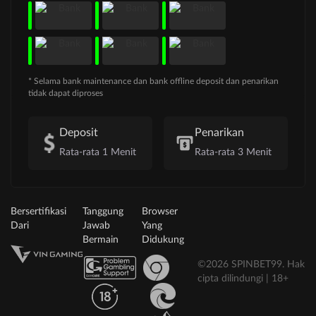
* Selama bank maintenance dan bank offline deposit dan penarikan
tidak dapat diproses
Deposit
Penarikan
Rata-rata 1 Menit
Rata-rata 3 Menit
Bersertifikasi
Tanggung
Browser
Dari
Jawab
Yang
Bermain
Didukung
©2026 SPINBET99. Hak
cipta dilindungi | 18+