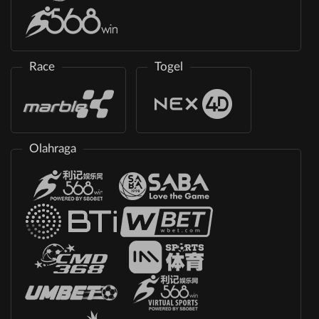
Race
Togel
Olahraga