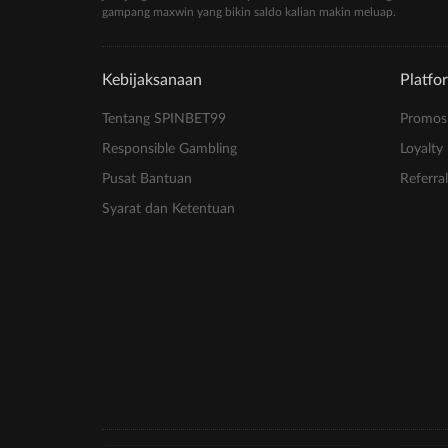
gampang maxwin yang bikin saldo kalian makin meluap.
Kebijaksanaan
Platfo
Tentang SPINBET99
Promos
Responsible Gambling
Loyalty
Pusat Bantuan
Referral
Syarat dan Ketentuan