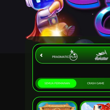
SEMUA PERMAINAN
CRASH GAME