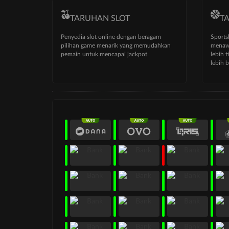
TARUHAN SLOT
T
Penyedia slot online dengan beragam
Sports
pilihan game menarik yang memudahkan
menawa
pemain untuk mencapai jackpot
lebih 
lebih 