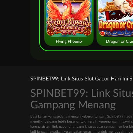
Flying Phoenix
Dragon or Cra
SPINBET99: Link Situs Slot Gacor Hari In
SPINBET99: Link Situs
Gampang Menang
Bagi kalian yang sedang mencari keberuntungan, Spinbet99 hadir 
memiliki peluang lebih besar untuk meraih kemenangan maxwin. D
karena sistem link gacor dirancang khusus agar semua member b
jadi jangan lewatkan kesempatan emas ini untuk mengubah modal