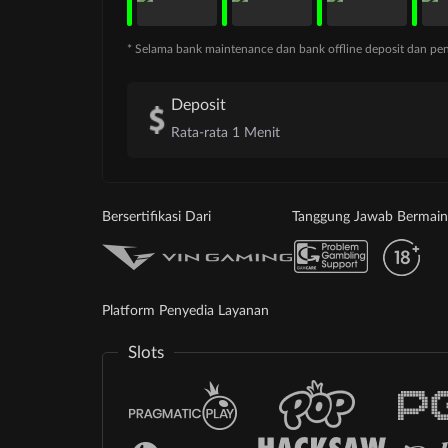
* Selama bank maintenance dan bank offline deposit dan pen
Deposit
Rata-rata 1 Menit
Bersertifikasi Dari
Tanggung Jawab Bermain
Platform Penyedia Layanan
Slots