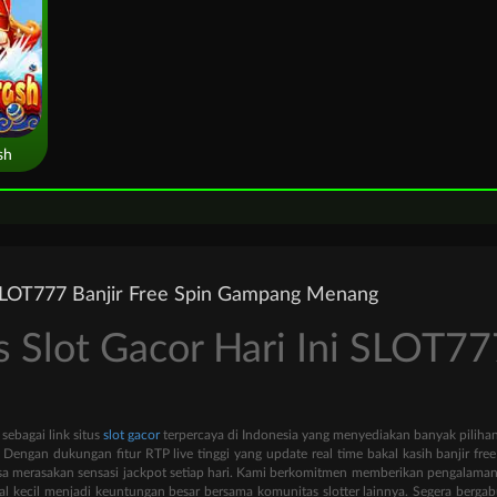
sh
i SLOT777 Banjir Free Spin Gampang Menang
 Slot Gacor Hari Ini SLOT777
sebagai link situs
slot gacor
terpercaya di Indonesia yang menyediakan banyak pilihan 
engan dukungan fitur RTP live tinggi yang update real time bakal kasih banjir fre
isa merasakan sensasi jackpot setiap hari. Kami berkomitmen memberikan pengalama
 kecil menjadi keuntungan besar bersama komunitas slotter lainnya. Segera bergabu