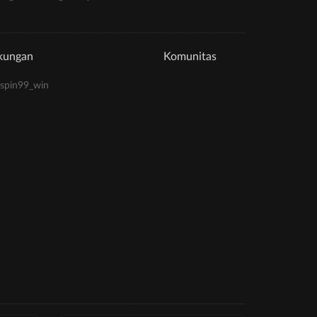
kungan
Komunitas
spin99_win