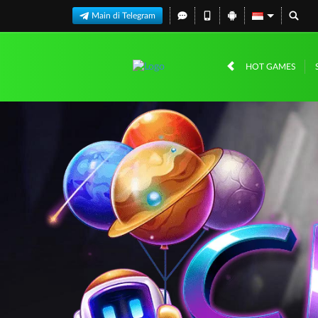
Main di Telegram
HOT GAMES