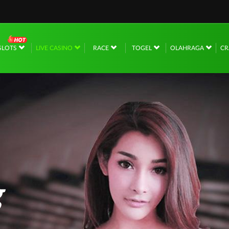
SLOTS
LIVE CASINO
RACE
TOGEL
OLAHRAGA
CR
g