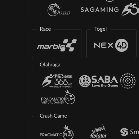
Race
Togel
Olahraga
Crash Game