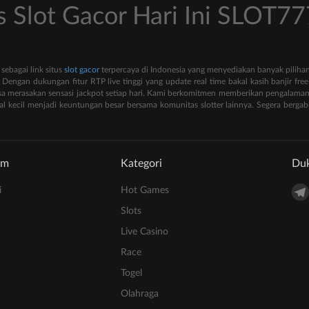
 Slot Gacor Hari Ini SLOT777
sebagai link situs
slot gacor
terpercaya di Indonesia yang menyediakan banyak pilihan 
engan dukungan fitur RTP live tinggi yang update real time bakal kasih banjir fre
isa merasakan sensasi jackpot setiap hari. Kami berkomitmen memberikan pengalama
 kecil menjadi keuntungan besar bersama komunitas slotter lainnya. Segera bergabu
rm
Kategori
Du
i
Hot Games
Slots
Live Casino
Race
Togel
Olahraga