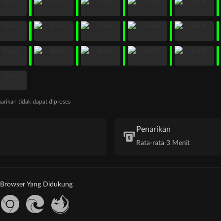
arikan tidak dapat diproses
Penarikan
Rata-rata 3 Menit
Browser Yang Didukung