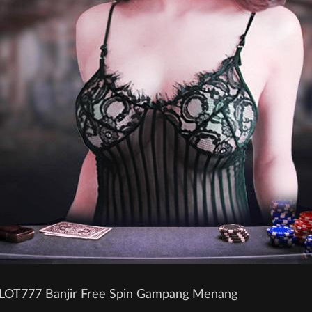
i SLOT777 Banjir Free Spin Gampang Menang