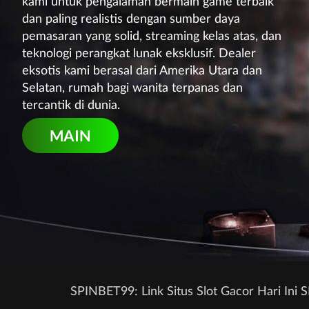
kami untuk pengalaman bermain game terbaik
dan paling realistis dengan sumber daya
pemasaran yang solid, streaming kelas atas, dan
teknologi perangkat lunak eksklusif. Dealer
eksotis kami berasal dari Amerika Utara dan
Selatan, rumah bagi wanita terpanas dan
tercantik di dunia.
MAIN
SPINBET99: Link Situs Slot Gacor Hari In