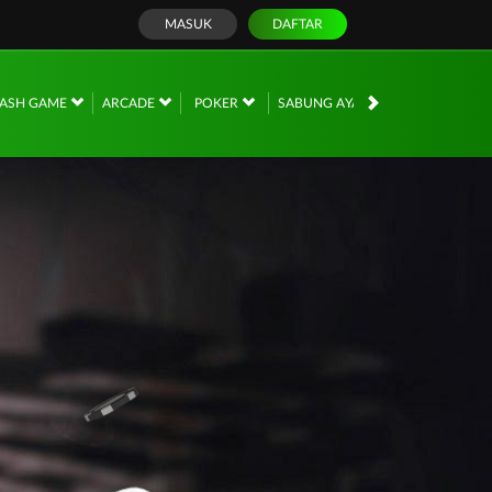
MASUK
DAFTAR
PROMOSI
ASH GAME
ARCADE
POKER
SABUNG AYAM