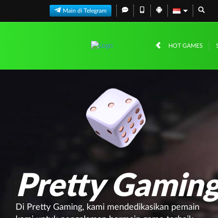
Main di Telegram
HOT GAMES
Pretty Gamin
Di Pretty Gaming, kami mendedikasikan pemain