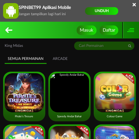
×
SPINBET99 Aplikasi Mobile
UNDUH
Jangan tampilkan lagi hari ini
Masuk
Daftar
King Midas
SEMUA PERMAINAN
ARCADE
Pirate's Tresure
Speedy Andar Bahar
Colour Game