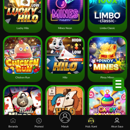
Lucky Hilo
Mines Neon
Limbo Classic
Tap Saya!
Chicken Run
Hilo
Pinoy Mines
Beranda
Promosi
Masuk
Hub. Kami
Akun Saya
Mines Maple
Hilo Gold Rush
Candy Mines