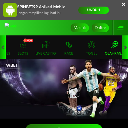
×
SPINBET99 Aplikasi Mobile
UNDUH
Jangan tampilkan lagi hari ini
Masuk
Daftar
GAMES
SLOTS
LIVE CASINO
RACE
TOGEL
OLAHRAGA