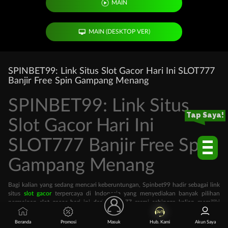
MAIN
MAIN (DESKTOP VER)
SPINBET99: Link Situs Slot Gacor Hari Ini SLOT777
Banjir Free Spin Gampang Menang
SPINBET99: Link Situs
Tap Saya!
Slot Gacor Hari Ini
SLOT777 Banjir Free Spin
Gampang Menang
Bagi kalian yang sedang mencari keberuntungan, Spinbet99 hadir sebagai link
situs
slot gacor
terpercaya di Indonesia yang menyediakan banyak pilihan
permainan slot gacor hari ini dari SLOT777 resmi sehingga kalian memiliki
peluang lebih besar untuk meraih kemenangan maxwin. Dengan dukungan
fitur RTP live tinggi yang update real time bakal kasih banjir free spin di setiap
Beranda
Promosi
Masuk
Hub. Kami
Akun Saya