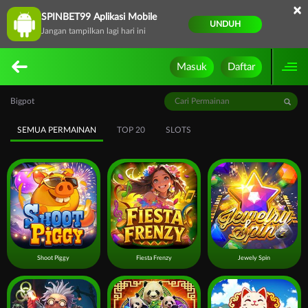
×
SPINBET99 Aplikasi Mobile
UNDUH
Jangan tampilkan lagi hari ini
Masuk
Daftar
Bigpot
SEMUA PERMAINAN
TOP 20
SLOTS
Shoot Piggy
Fiesta Frenzy
Jewely Spin