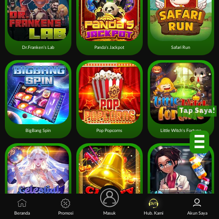
Dr.Franken’s Lab
Panda’s Jackpot
Safari Run
Tap Saya!
BigBang Spin
Pop Popcorns
Little Witch's Fortune
Beranda
Promosi
Masuk
Hub. Kami
Akun Saya
Celestial Goddess
Cherry Bell
Elizabeth Lab