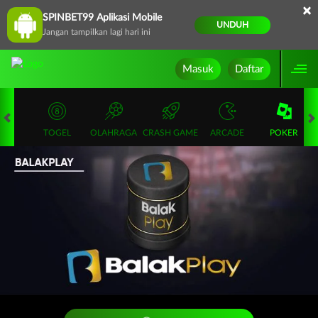
×
SPINBET99 Aplikasi Mobile
UNDUH
Jangan tampilkan lagi hari ini
Masuk
Daftar
CE
TOGEL
OLAHRAGA
CRASH GAME
ARCADE
POKER