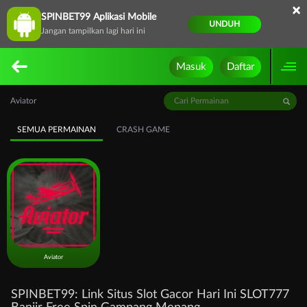
×
SPINBET99 Aplikasi Mobile
UNDUH
Jangan tampilkan lagi hari ini
Masuk
Daftar
Aviator
SEMUA PERMAINAN
CRASH GAME
Aviator
SPINBET99: Link Situs Slot Gacor Hari Ini SLOT777