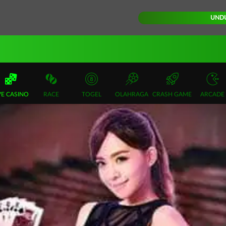
UND
VE CASINO
RACE
TOGEL
OLAHRAGA
CRASH GAME
ARCADE