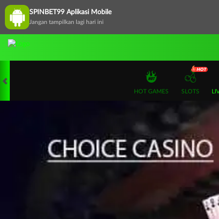
SPINBET99 Aplikasi Mobile
Jangan tampilkan lagi hari ini
HOT GAMES
SLOTS
LI