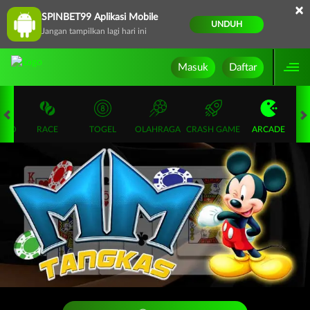
×
SPINBET99 Aplikasi Mobile
UNDUH
Jangan tampilkan lagi hari ini
Masuk
Daftar
SINO
RACE
TOGEL
OLAHRAGA
CRASH GAME
ARCADE